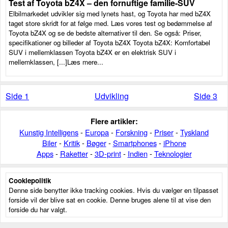
Test af Toyota bZ4X – den fornuftige familie-SUV
Elbilmarkedet udvikler sig med lynets hast, og Toyota har med bZ4X
taget store skridt for at følge med. Læs vores test og bedømmelse af
Toyota bZ4X og se de bedste alternativer til den. Se også: Priser,
specifikationer og billeder af Toyota bZ4X Toyota bZ4X: Komfortabel
SUV i mellemklassen Toyota bZ4X er en elektrisk SUV i
mellemklassen, [...]Læs mere...
Side 1
Udvikling
Side 3
Flere artikler:
Kunstig Intelligens
-
Europa
-
Forskning
-
Priser
-
Tyskland
Biler
-
Kritik
-
Bøger
-
Smartphones
-
iPhone
Apps
-
Raketter
-
3D-print
-
Indien
-
Teknologier
Cookiepolitik
Denne side benytter ikke tracking cookies. Hvis du vælger en tilpasset
forside vil der blive sat en cookie. Denne bruges alene til at vise den
forside du har valgt.