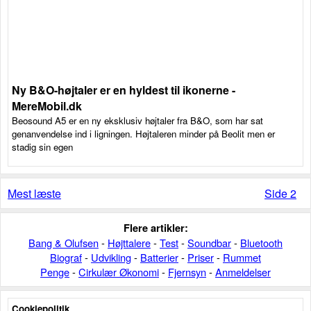
Ny B&O-højtaler er en hyldest til ikonerne -
MereMobil.dk
Beosound A5 er en ny eksklusiv højtaler fra B&O, som har sat
genanvendelse ind i ligningen. Højtaleren minder på Beolit men er
stadig sin egen
Mest læste
Side 2
Flere artikler:
Bang & Olufsen
-
Højttalere
-
Test
-
Soundbar
-
Bluetooth
Biograf
-
Udvikling
-
Batterier
-
Priser
-
Rummet
Penge
-
Cirkulær Økonomi
-
Fjernsyn
-
Anmeldelser
Cookiepolitik