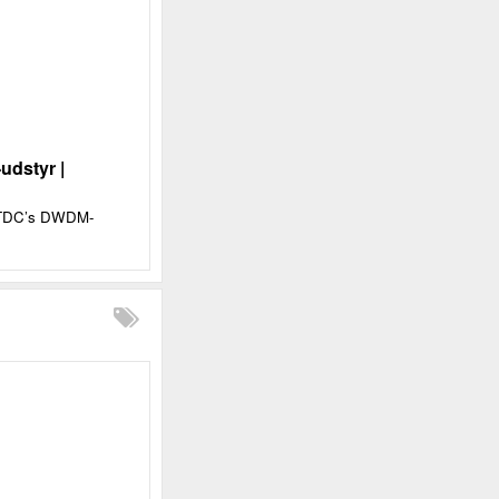
udstyr |
ra TDC’s DWDM-