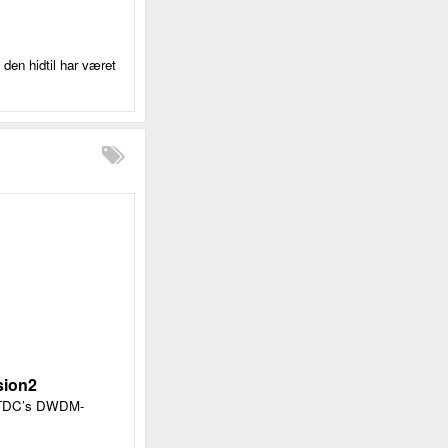
den hidtil har været
sion2
ra TDC’s DWDM-