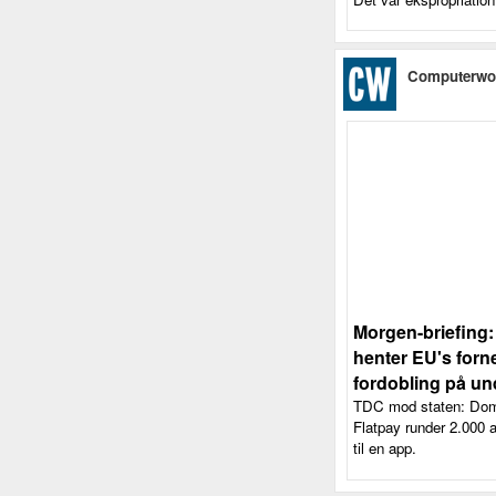
Computerwo
Morgen-briefing:
henter EU's forn
fordobling på und
TDC mod staten: Domme
Flatpay runder 2.000 a
til en app.