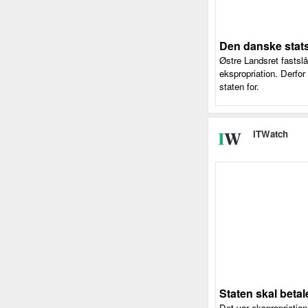
Den danske statsk
Østre Landsret fastslå
ekspropriation. Derfor
staten for.
ITWatch
Staten skal betal
Det var ekspropriatio