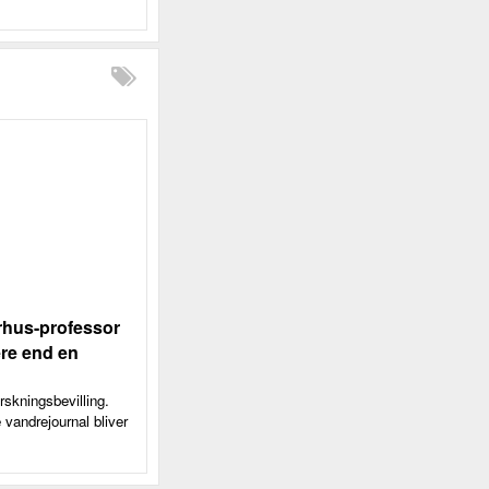
rhus-professor
ere end en
skningsbevilling.
 vandrejournal bliver