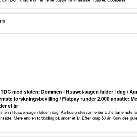
rld
 TDC mod staten: Dommen i Huawei-sagen falder i dag / Aa
emste forskningsbevilling / Flatpay runder 2.000 ansatte: M
er et år
n i Huawei-sagen falder i dag. Aarhus-professor henter EU's fornemste for
nsatte: Mere end en fordobling på under et år. Efter knap 50 år: Gravides gule