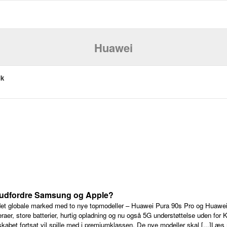
Huawei
dk
 udfordre Samsung og Apple?
 det globale marked med to nye topmodeller – Huawei Pura 90s Pro og Huawe
er, store batterier, hurtig opladning og nu også 5G understøttelse uden for 
lskabet fortsat vil spille med i premiumklassen. De nye modeller skal [...]Læs