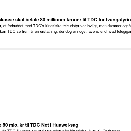
asse skal betale 80 millioner kroner til TDC for tvangsfyri
r, at forbuddet mod TDC's kinesiske teleudstyr var lovligt, men dømmer også,
 kan TDC se frem til en erstatning, der dog er noget lavere, end hvad telegi
e 80 mio. kr til TDC Net i Huawei-sag
n, da TDC fik ordre om at fjerne udstyr fra kinesiske Huawei. Opdateres