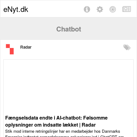
eNyt.dk
Chatbot
Radar
Fængselsdata endte i AI-chatbot: Følsomme
oplysninger om indsatte lækket | Radar
Stik mod interne retningslinjer har en medarbejder hos Danmarks
Fængsler indtastet personfølsomme oplysninger ind i ChatGPT om