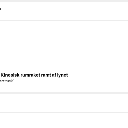
k
 Kinesisk rumraket ramt af lynet
rstruck’.