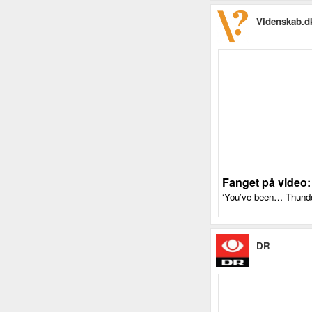
Videnskab.d
Fanget på video:
‘You’ve been… Thunde
DR