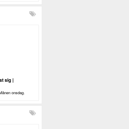
t sig |
t Månen onsdag.