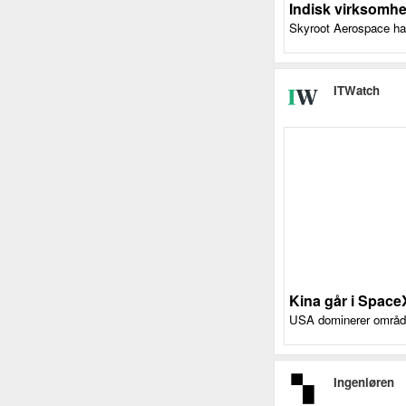
Indisk virksomhe
Skyroot Aerospace har 
ITWatch
Kina går i Space
USA dominerer området 
Ingeniøren