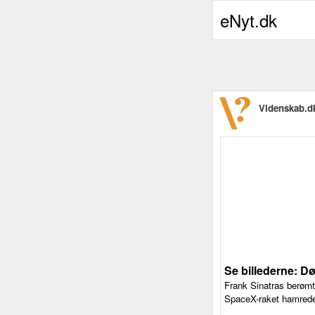
eNyt.dk
Videnskab.d
Se billederne: Dø
Frank Sinatras berømt
SpaceX-raket hamred