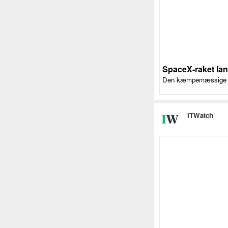
SpaceX-raket land
Den kæmpemæssige Star
ITWatch