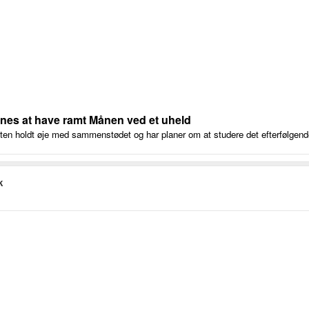
nes at have ramt Månen ved et uheld
atten holdt øje med sammenstødet og har planer om at studere det efterfølgend
k