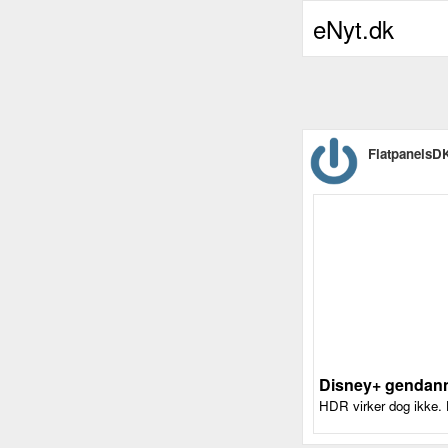
eNyt.dk
FlatpanelsD
Disney+ gendann
HDR virker dog ikke. H