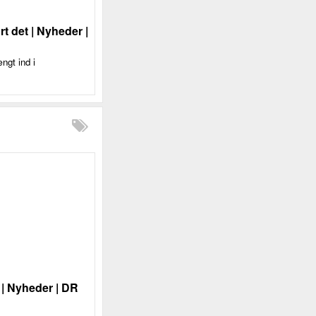
t det | Nyheder |
ngt ind i
 | Nyheder | DR