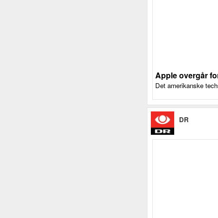
Apple overgår fo
Det amerikanske techse
DR