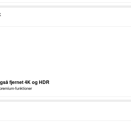
K
gså fjernet 4K og HDR
remium-funktioner