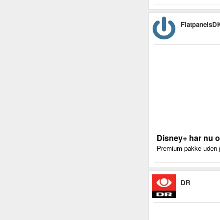
FlatpanelsD
Disney+ har nu o
Premium-pakke uden p
DR