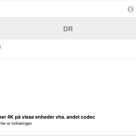
DR
K
er 4K på visse enheder vha. andet codec
er er forklaringen