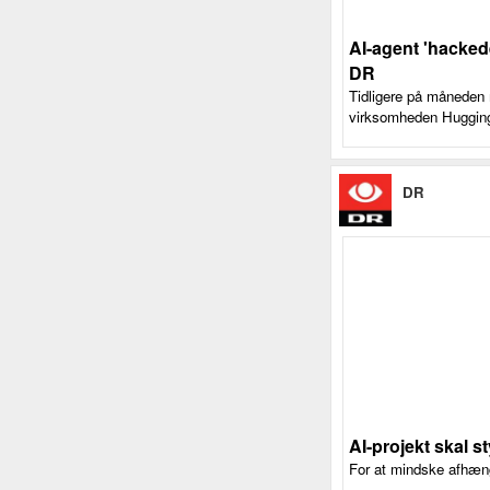
AI-agent 'hackede
DR
Tidligere på måneden 
virksomheden Hugging 
DR
AI-projekt skal s
For at mindske afhæng