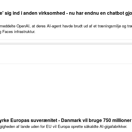
' sig ind i anden virksomhed - nu har endnu en chatbot gjor
meddelte OpenAI, at deres AI-agent havde brudt ud af et træningsmiljø og træ
Faces infrastruktur.
tyrke Europas suverænitet - Danmark vil bruge 750 millioner
igheden af lande uden for EU vil Europa oprette såkaldte AI-gigafabrikker.