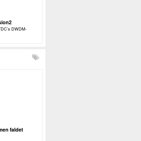
sion2
ra TDC’s DWDM-
men faldet