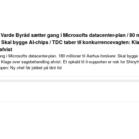
Varde Byråd sætter gang i Microsofts datacenter-plan / 80 mil
 Skal bygge AI-chips / TDC taber til konkurrencevagten: Kl
fvist
g i Microsofts datacenter-plan. 180 millioner til Aarhus-forskere: Skal bygg
 Klage over sagsbehandling afvist. Et opkald til it-supporten er nok for Shiny
pen: Ny chef får jobbet på lånt tid