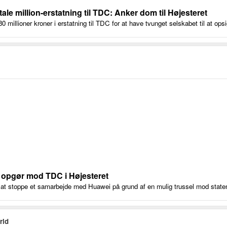
etale million-erstatning til TDC: Anker dom til Højesteret
80 millioner kroner i erstatning til TDC for at have tvunget selskabet til at op
r opgør mod TDC i Højesteret
at stoppe et samarbejde med Huawei på grund af en mulig trussel mod state
rld