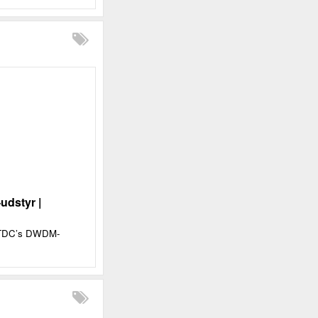
udstyr |
ra TDC’s DWDM-