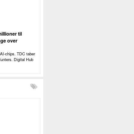
lioner til
age over
e AI-chips. TDC taber
Hunters. Digital Hub