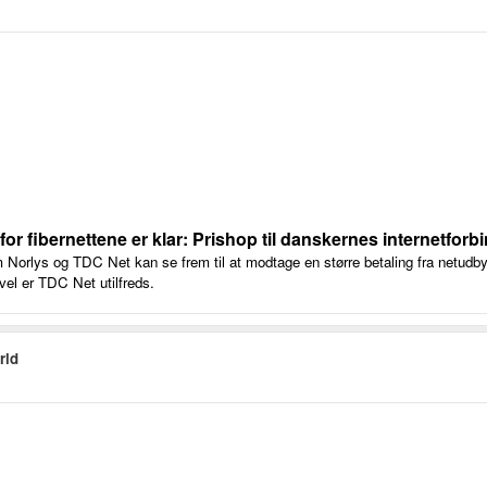
 for fibernettene er klar: Prishop til danskernes internetforb
 Norlys og TDC Net kan se frem til at modtage en større betaling fra netudby
evel er TDC Net utilfreds.
rld