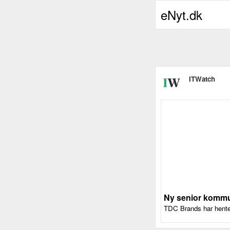
eNyt.dk
ITWatch
Ny senior kommun
TDC Brands har hentet 