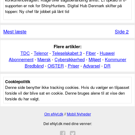
supporten er nok for ShinyHunters. Digital Hub Denmark skifter på
toppen: Ny chef får jobbet på lånt tid
Mest læste
Side 2
Flere artikler:
TDC
-
Telenor
-
Teleselskabet 3
-
Fiber
-
Huawei
Abonnement
-
Mærsk
-
Cybersikkerhed
-
Miljøet
-
Kommuner
Bredbånd
-
OiSTER
-
Priser
-
Advarsel
-
DR
Cookiepolitik
Denne side benytter ikke tracking cookies. Hvis du vælger en tilpasset
forside vil der blive sat en cookie. Denne bruges alene til at vise den
forside du har valgt.
Om eNyt.dk
//
Mobil Nyheder
Del eNyt.dk med dine venner: