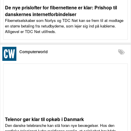
De nye prislofter for fibernettene er klar: Prishop til
danskernes internetforbindelser
Fibernetselskaber som Norlys og TDC Net kan se frem til at modtage
en større betaling fra netudbyderne, som lejer sig ind på kablerne.
Alligevel er TDC Net utilfreds.
Computerworld
Telenor gør klar til opkøb i Danmark
Den danske telebranche kan stå foran nye bevægelser. Hos den
nordiske telegigant lyder meldingen nemlig, at selskabet har både