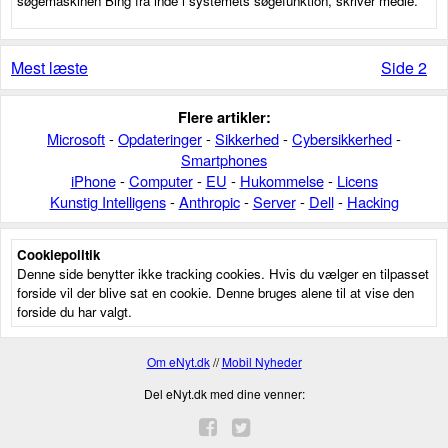
søgemaskinen Bing fra inde i systemets søgefunktion, skriver medie.
Mest læste
Side 2
Flere artikler:
Microsoft
-
Opdateringer
-
Sikkerhed
-
Cybersikkerhed
-
Smartphones
iPhone
-
Computer
-
EU
-
Hukommelse
-
Licens
Kunstig Intelligens
-
Anthropic
-
Server
-
Dell
-
Hacking
Cookiepolitik
Denne side benytter ikke tracking cookies. Hvis du vælger en tilpasset
forside vil der blive sat en cookie. Denne bruges alene til at vise den
forside du har valgt.
Om eNyt.dk
//
Mobil Nyheder
Del eNyt.dk med dine venner: