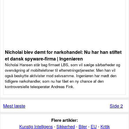
Nicholai blev dømt for narkohandel: Nu har han stiftet
et dansk spyware-firma | Ingeniøren
Nicholai Hansen står bag firmaet LBS, som vil sælge sårbarheder og
overvågning af mobiltelefoner til efterretningstjenester. Men han vil
også beskytte aktivister mod selvsamme. Ingeniøren har mødt den
tidligere narkohandler, som nu har fået en ny chance af den
kontroversielle teleoperatør Andreas Fink.
Mest læste
Side 2
Flere artikler:
Kunstig Intelligens
-
Sikkerhed
-
Biler
-
EU
-
Kritik