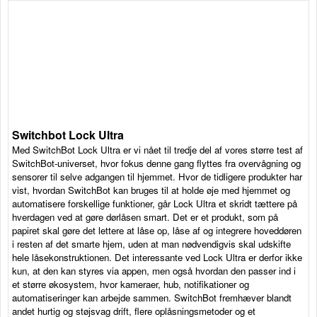
Switchbot Lock Ultra
Med SwitchBot Lock Ultra er vi nået til tredje del af vores større test af
SwitchBot-universet, hvor fokus denne gang flyttes fra overvågning og
sensorer til selve adgangen til hjemmet. Hvor de tidligere produkter har
vist, hvordan SwitchBot kan bruges til at holde øje med hjemmet og
automatisere forskellige funktioner, går Lock Ultra et skridt tættere på
hverdagen ved at gøre dørlåsen smart. Det er et produkt, som på
papiret skal gøre det lettere at låse op, låse af og integrere hoveddøren
i resten af det smarte hjem, uden at man nødvendigvis skal udskifte
hele låsekonstruktionen. Det interessante ved Lock Ultra er derfor ikke
kun, at den kan styres via appen, men også hvordan den passer ind i
et større økosystem, hvor kameraer, hub, notifikationer og
automatiseringer kan arbejde sammen. SwitchBot fremhæver blandt
andet hurtig og støjsvag drift, flere oplåsningsmetoder og et