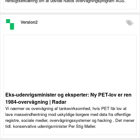
hensigtserklæring om at udvide Natos overvågningsprogram AGS.
Version2
Eks-udenrigsminister og eksperter: Ny PET-lov er ren
1984-overvågning | Radar
Vi nærmer os overvågning af tankevirksomhed, hvis PET får lov at
lave masseindhentning mod uskyldige borgere med data fra offentlige
registre, sociale medier, overvågningssystemer og hacking . Det mener
tidl. konservative udenrigsminister Per Stig Møller.