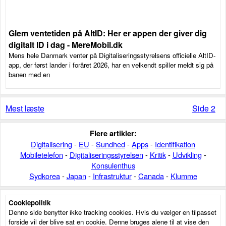
Glem ventetiden på AltID: Her er appen der giver dig
digitalt ID i dag - MereMobil.dk
Mens hele Danmark venter på Digitaliseringsstyrelsens officielle AltID-
app, der først lander i foråret 2026, har en velkendt spiller meldt sig på
banen med en
Mest læste
Side 2
Flere artikler:
Digitalisering
-
EU
-
Sundhed
-
Apps
-
Identifikation
Mobiletelefon
-
Digitaliseringsstyrelsen
-
Kritik
-
Udvikling
-
Konsulenthus
Sydkorea
-
Japan
-
Infrastruktur
-
Canada
-
Klumme
Cookiepolitik
Denne side benytter ikke tracking cookies. Hvis du vælger en tilpasset
forside vil der blive sat en cookie. Denne bruges alene til at vise den