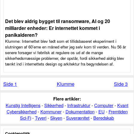
Det blev aldrig bygget til ransomware, AI og 20
milliarder enheder: Er internettet kommet i
panikalderen?
Klumme: Internettet blev født som et tillidsbaseret eksperiment i
slutningen af 60’erne en måned efter jeg selv kom til verden. Nu 56 år
senere forsøger vi febrilsk at regulere os ud af de mange
sikkerhedsmæssige problemer, der opstår, fordi sikkerhed aldrig blev
tænkt ind i internettets design og arkitektur fra begyndelsen af.
Side 1
Klumme
Side 3
Flere artikler:
Kunstig Intelligens
-
Sikkerhed
-
Infrastruktur
-
Computer
-
Kvant
Cybersikkerhed
-
Kommuner
-
Dokumentation
-
EU
-
Fremtiden
Sci-Fi
-
Tyveri
-
Skyen
-
Suverænitet
-
Beredskab
Cookiepolitik