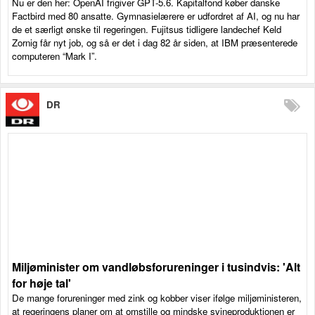
Nu er den her: OpenAI frigiver GPT-5.6. Kapitalfond køber danske
Factbird med 80 ansatte. Gymnasielærere er udfordret af AI, og nu har
de et særligt ønske til regeringen. Fujitsus tidligere landechef Keld
Zornig får nyt job, og så er det i dag 82 år siden, at IBM præsenterede
computeren “Mark I”.
DR
Miljøminister om vandløbsforureninger i tusindvis: 'Alt
for høje tal'
De mange forureninger med zink og kobber viser ifølge miljøministeren,
at regeringens planer om at omstille og mindske svineproduktionen er