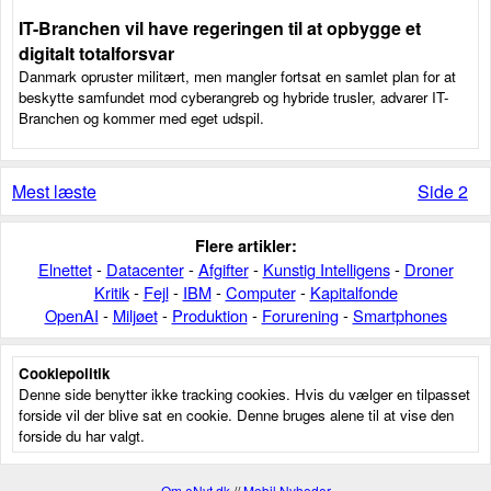
IT-Branchen vil have regeringen til at opbygge et
digitalt totalforsvar
Danmark opruster militært, men mangler fortsat en samlet plan for at
beskytte samfundet mod cyberangreb og hybride trusler, advarer IT-
Branchen og kommer med eget udspil.
Mest læste
Side 2
Flere artikler:
Elnettet
-
Datacenter
-
Afgifter
-
Kunstig Intelligens
-
Droner
Kritik
-
Fejl
-
IBM
-
Computer
-
Kapitalfonde
OpenAI
-
Miljøet
-
Produktion
-
Forurening
-
Smartphones
Cookiepolitik
Denne side benytter ikke tracking cookies. Hvis du vælger en tilpasset
forside vil der blive sat en cookie. Denne bruges alene til at vise den
forside du har valgt.
Om eNyt.dk
//
Mobil Nyheder