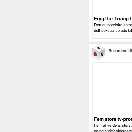
Frygt for Trump f
Den europæiske kommis
delt seksualiserede bi
Recordere.d
Fem store tv-pro
Fem af verdens største
og potentielt videresæ