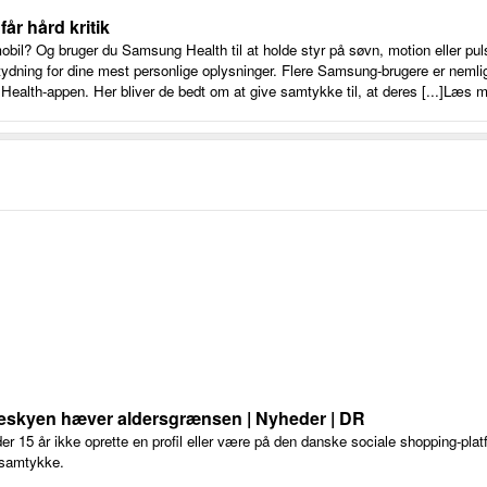
år hård kritik
il? Og bruger du Samsung Health til at holde styr på søvn, motion eller pu
tydning for dine mest personlige oplysninger. Flere Samsung-brugere er neml
ealth-appen. Her bliver de bedt om at give samtykke til, at deres [...]Læs m
skeskyen hæver aldersgrænsen | Nyheder | DR
r 15 år ikke oprette en profil eller være på den danske sociale shopping-pl
 samtykke.