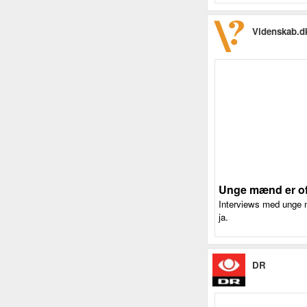
Videnskab.d
Unge mænd er ofte
Interviews med unge m
ja.
DR