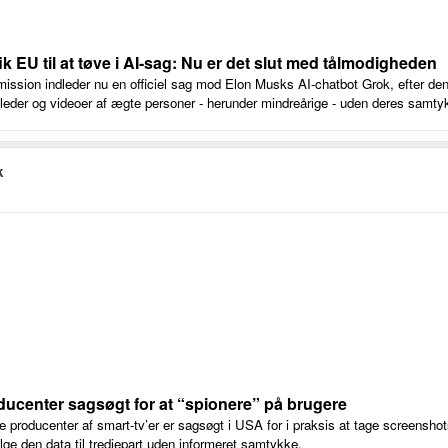
ik EU til at tøve i AI-sag: Nu er det slut med tålmodigheden
sion indleder nu en officiel sag mod Elon Musks AI-chatbot Grok, efter den
lleder og videoer af ægte personer - herunder mindreårige - uden deres samty
k
ducenter sagsøgt for at “spionere” på brugere
 producenter af smart-tv’er er sagsøgt i USA for i praksis at tage screenshots
lge den data til tredjepart uden informeret samtykke.