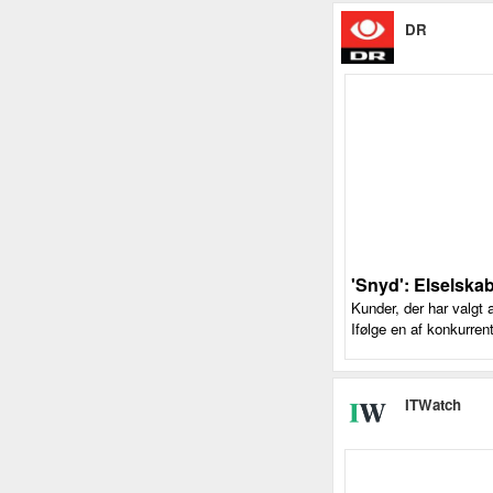
DR
'Snyd': Elselska
Kunder, der har valgt a
Ifølge en af konkurre
ITWatch