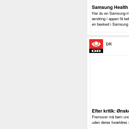
Samsung Health f
Har du en Samsung-mob
ændring i appen få be
en besked i Samsung H
DR
Efter kritik: Øn
Fremover må børn unde
uden deres forældres