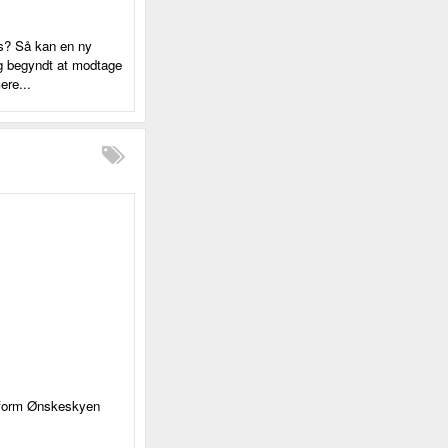
ls? Så kan en ny
ig begyndt at modtage
ere...
atform Ønskeskyen