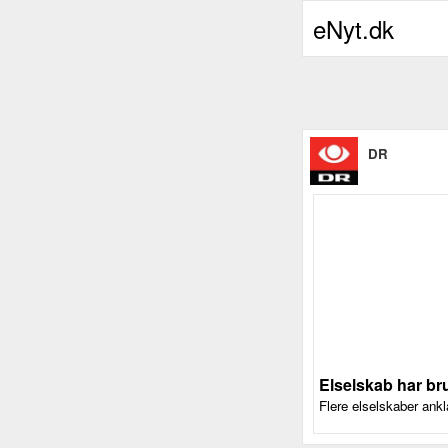
eNyt.dk
DR
Elselskab har br
Flere elselskaber ankl