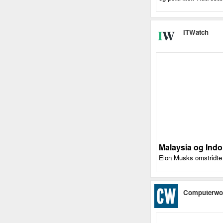
ITWatch
Malaysia og Ind
Elon Musks omstridte A
Computerwo